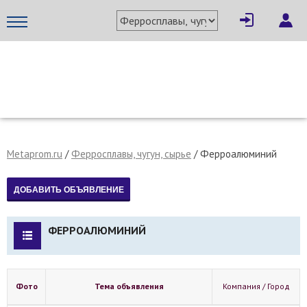
МЕТАПРОМ - российский торгово-промышленный портал
Metaprom.ru
/
Ферросплавы, чугун, сырье
/
Ферроалюминий
ФЕРРОАЛЮМИНИЙ
Фото
Тема объявления
Компания / Город