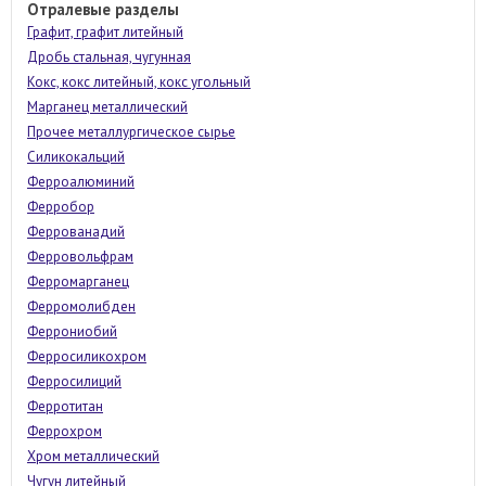
Отралевые разделы
Графит, графит литейный
Дробь стальная, чугунная
Кокс, кокс литейный, кокс угольный
Марганец металлический
Прочее металлургическое сырье
Силикокальций
Ферроалюминий
Ферробор
Феррованадий
Ферровольфрам
Ферромарганец
Ферромолибден
Феррониобий
Ферросиликохром
Ферросилиций
Ферротитан
Феррохром
Хром металлический
Чугун литейный